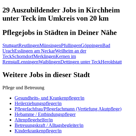
29 Auszubildender
Jobs in
Kirchheim
unter Teck
im Umkreis von 20 km
Pflegejobs in
Städten
in Deiner Nähe
Stuttgart
Reutlingen
Münsingen
Pfullingen
Göppingen
Bad
Urach
Esslingen am Neckar
Weilheim an der
Teck
Schorndorf
Merklingen
Kernen im
Remstal
Lenningen
Waiblingen
Dettingen unter Teck
Heroldstatt
Weitere Jobs in
dieser Stadt
Pflege und Betreuung
Gesundheits- und Krankenpfleger/in
Heilerziehungspfleger/in
Pflegefachfrau/Pflegefachmann (Vertiefung Akutpflege)
Hebamme / Entbindungspfleger
Altenpflegehelfer/in
Betreuungskraft / Alltagsbegleiter/in
Kinderkrankenpfleger/in