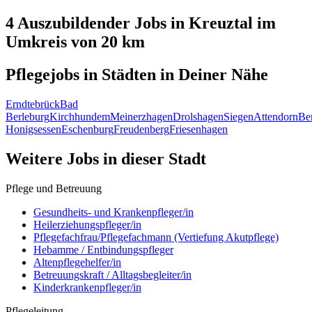
4 Auszubildender
Jobs in
Kreuztal
im
Umkreis von 20 km
Pflegejobs in
Städten
in Deiner Nähe
Erndtebrück
Bad
Berleburg
Kirchhundem
Meinerzhagen
Drolshagen
Siegen
Attendorn
Be
Honigsessen
Eschenburg
Freudenberg
Friesenhagen
Weitere Jobs in
dieser Stadt
Pflege und Betreuung
Gesundheits- und Krankenpfleger/in
Heilerziehungspfleger/in
Pflegefachfrau/Pflegefachmann (Vertiefung Akutpflege)
Hebamme / Entbindungspfleger
Altenpflegehelfer/in
Betreuungskraft / Alltagsbegleiter/in
Kinderkrankenpfleger/in
Pflegeleitung