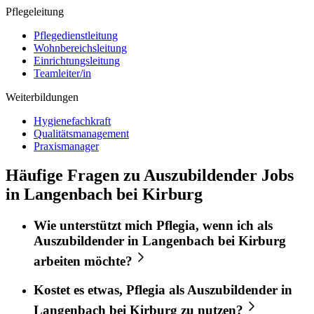
Pflegeleitung
Pflegedienstleitung
Wohnbereichsleitung
Einrichtungsleitung
Teamleiter/in
Weiterbildungen
Hygienefachkraft
Qualitätsmanagement
Praxismanager
Häufige Fragen zu Auszubildender Jobs
in Langenbach bei Kirburg
Wie unterstützt mich
Pflegia
, wenn ich als
Auszubildender
in
Langenbach bei Kirburg
arbeiten möchte?
Kostet es etwas,
Pflegia
als
Auszubildender
in
Langenbach bei Kirburg
zu nutzen?