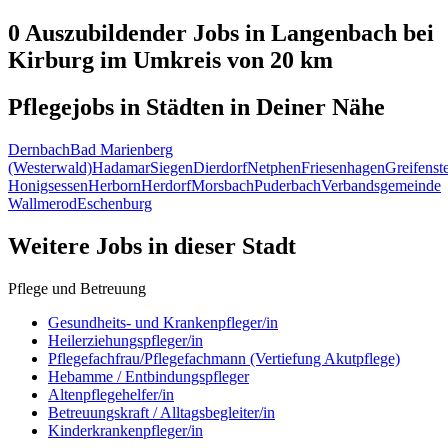
0 Auszubildender
Jobs in
Langenbach bei
Kirburg
im Umkreis von 20 km
Pflegejobs in
Städten
in Deiner Nähe
Dernbach
Bad Marienberg
(Westerwald)
Hadamar
Siegen
Dierdorf
Netphen
Friesenhagen
Greifenst
Honigsessen
Herborn
Herdorf
Morsbach
Puderbach
Verbandsgemeinde
Wallmerod
Eschenburg
Weitere Jobs in
dieser Stadt
Pflege und Betreuung
Gesundheits- und Krankenpfleger/in
Heilerziehungspfleger/in
Pflegefachfrau/Pflegefachmann (Vertiefung Akutpflege)
Hebamme / Entbindungspfleger
Altenpflegehelfer/in
Betreuungskraft / Alltagsbegleiter/in
Kinderkrankenpfleger/in