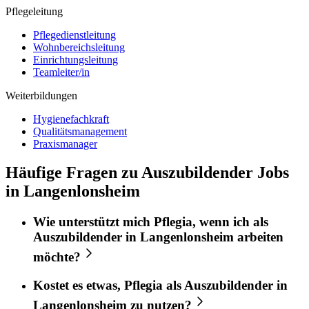
Pflegeleitung
Pflegedienstleitung
Wohnbereichsleitung
Einrichtungsleitung
Teamleiter/in
Weiterbildungen
Hygienefachkraft
Qualitätsmanagement
Praxismanager
Häufige Fragen zu Auszubildender Jobs
in Langenlonsheim
Wie unterstützt mich
Pflegia
, wenn ich als
Auszubildender
in
Langenlonsheim
arbeiten
möchte?
Kostet es etwas,
Pflegia
als
Auszubildender
in
Langenlonsheim
zu nutzen?