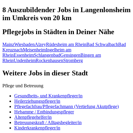
8 Auszubildender
Jobs in
Langenlonsheim
im Umkreis von 20 km
Pflegejobs in
Städten
in Deiner Nähe
Mainz
Wiesbaden
Alzey
Rüdesheim am Rhein
Bad Schwalbach
Bad
Kreuznach
Meisenheim
Ingelheim am
Rhein
Essenheim
Schlangenbad
Gensingen
Bingen am
Rhein
Undenheim
Rockenhausen
Stromberg
Weitere Jobs in
dieser Stadt
Pflege und Betreuung
Gesundheits- und Krankenpfleger/in
Heilerziehungspfleger/in
Pflegefachfrau/Pflegefachmann (Vertiefung Akutpflege)
Hebamme / Entbindungspfleger
Altenpflegehelfer/in
Betreuungskraft / Alltagsbegleiter/in
Kinderkrankenpfleger/in