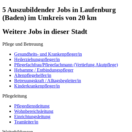
5 Auszubildender
Jobs in
Laufenburg
(Baden)
im Umkreis von 20 km
Weitere Jobs in
dieser Stadt
Pflege und Betreuung
Gesundheits- und Krankenpfleger/in
Heilerziehungspfleger/in
Pflegefachfrau/Pflegefachmann (Vertiefung Akutpflege)
Hebamme / Entbindungspfleger
Altenpflegehelfer/in
Betreuungskraft / Alltagsbegleiter/in
Kinderkrankenpfleger/in
Pflegeleitung
Pflegedienstleitung
Wohnbereichsleitung
Einrichtungsleitung
Teamleiter/in
Weiterbildungen