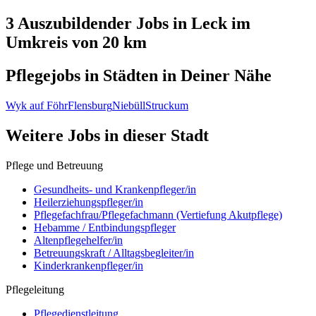
3 Auszubildender
Jobs in
Leck
im
Umkreis von 20 km
Pflegejobs in
Städten
in Deiner Nähe
Wyk auf Föhr
Flensburg
Niebüll
Struckum
Weitere Jobs in
dieser Stadt
Pflege und Betreuung
Gesundheits- und Krankenpfleger/in
Heilerziehungspfleger/in
Pflegefachfrau/Pflegefachmann (Vertiefung Akutpflege)
Hebamme / Entbindungspfleger
Altenpflegehelfer/in
Betreuungskraft / Alltagsbegleiter/in
Kinderkrankenpfleger/in
Pflegeleitung
Pflegedienstleitung