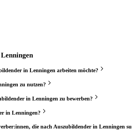
n Lenningen
bildender
in
Lenningen
arbeiten möchte?
nningen
zu nutzen?
ubildender
in
Lenningen
zu bewerben?
er
in
Lenningen
?
werber:innen, die nach
Auszubildender
in
Lenningen
su