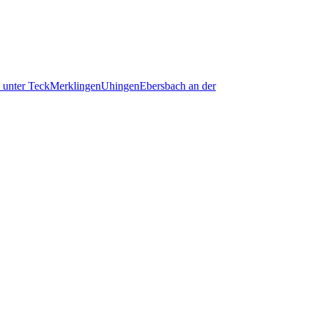
 unter Teck
Merklingen
Uhingen
Ebersbach an der