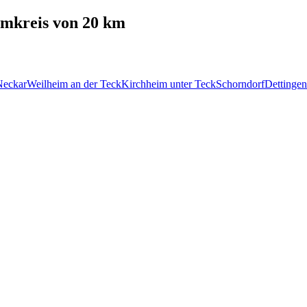
mkreis von 20 km
Neckar
Weilheim an der Teck
Kirchheim unter Teck
Schorndorf
Dettingen