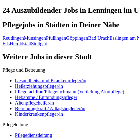
24 Auszubildender
Jobs in
Lenningen
im U
Pflegejobs in
Städten
in Deiner Nähe
Reutlingen
Münsingen
Pfullingen
Göppingen
Bad Urach
Esslingen am 
Fils
Heroldstatt
Stuttgart
Weitere Jobs in
dieser Stadt
Pflege und Betreuung
Gesundheits- und Krankenpfleger/in
Heilerziehungspfleger/in
Pflegefachfrau/Pflegefachmann (Vertiefung Akutpflege)
Hebamme / Entbindungspfleger
Altenpflegehelfer/in
Betreuungskraft / Alltagsbegleiter/in
Kinderkrankenpfleger/in
Pflegeleitung
Pflegedienstleitung