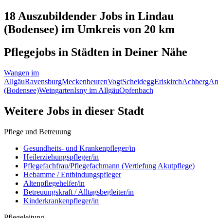
18 Auszubildender
Jobs in
Lindau
(Bodensee)
im Umkreis von 20 km
Pflegejobs in
Städten
in Deiner Nähe
Wangen im
Allgäu
Ravensburg
Meckenbeuren
Vogt
Scheidegg
Eriskirch
Achberg
Am
(Bodensee)
Weingarten
Isny im Allgäu
Opfenbach
Weitere Jobs in
dieser Stadt
Pflege und Betreuung
Gesundheits- und Krankenpfleger/in
Heilerziehungspfleger/in
Pflegefachfrau/Pflegefachmann (Vertiefung Akutpflege)
Hebamme / Entbindungspfleger
Altenpflegehelfer/in
Betreuungskraft / Alltagsbegleiter/in
Kinderkrankenpfleger/in
Pflegeleitung