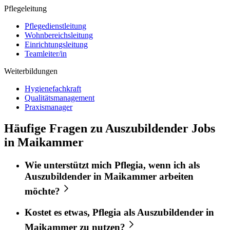
Pflegeleitung
Pflegedienstleitung
Wohnbereichsleitung
Einrichtungsleitung
Teamleiter/in
Weiterbildungen
Hygienefachkraft
Qualitätsmanagement
Praxismanager
Häufige Fragen zu Auszubildender Jobs
in Maikammer
Wie unterstützt mich
Pflegia
, wenn ich als
Auszubildender
in
Maikammer
arbeiten
möchte?
Kostet es etwas,
Pflegia
als
Auszubildender
in
Maikammer
zu nutzen?