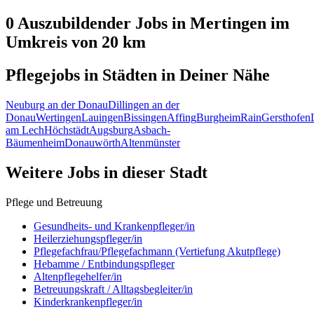
0 Auszubildender
Jobs in
Mertingen
im
Umkreis von 20 km
Pflegejobs in
Städten
in Deiner Nähe
Neuburg an der Donau
Dillingen an der
Donau
Wertingen
Lauingen
Bissingen
Affing
Burgheim
Rain
Gersthofen
am Lech
Höchstädt
Augsburg
Asbach-
Bäumenheim
Donauwörth
Altenmünster
Weitere Jobs in
dieser Stadt
Pflege und Betreuung
Gesundheits- und Krankenpfleger/in
Heilerziehungspfleger/in
Pflegefachfrau/Pflegefachmann (Vertiefung Akutpflege)
Hebamme / Entbindungspfleger
Altenpflegehelfer/in
Betreuungskraft / Alltagsbegleiter/in
Kinderkrankenpfleger/in