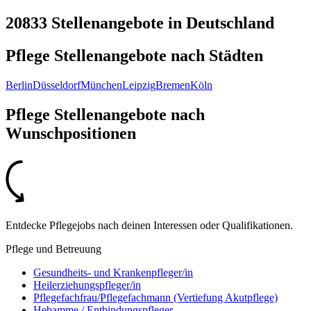
20833 Stellenangebote
in
Deutschland
Pflege Stellenangebote nach
Städten
Berlin
Düsseldorf
München
Leipzig
Bremen
Köln
Pflege Stellenangebote nach
Wunschpositionen
Entdecke Pflegejobs nach deinen Interessen oder Qualifikationen.
Pflege und Betreuung
Gesundheits- und Krankenpfleger/in
Heilerziehungspfleger/in
Pflegefachfrau/Pflegefachmann (Vertiefung Akutpflege)
Hebamme / Entbindungspfleger