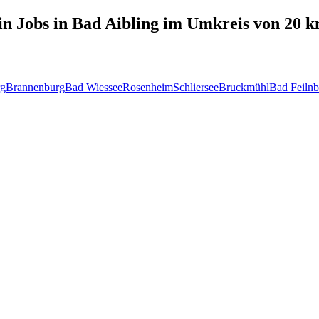
in
Jobs in
Bad Aibling
im Umkreis von 20 
rg
Brannenburg
Bad Wiessee
Rosenheim
Schliersee
Bruckmühl
Bad Feiln