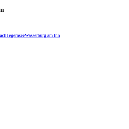
km
bach
Tegernsee
Wasserburg am Inn