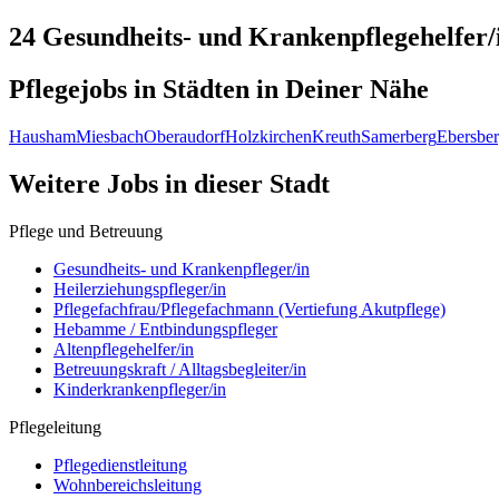
24 Gesundheits- und Krankenpflegehelfer/
Pflegejobs in
Städten
in Deiner Nähe
Hausham
Miesbach
Oberaudorf
Holzkirchen
Kreuth
Samerberg
Ebersbe
Weitere Jobs in
dieser Stadt
Pflege und Betreuung
Gesundheits- und Krankenpfleger/in
Heilerziehungspfleger/in
Pflegefachfrau/Pflegefachmann (Vertiefung Akutpflege)
Hebamme / Entbindungspfleger
Altenpflegehelfer/in
Betreuungskraft / Alltagsbegleiter/in
Kinderkrankenpfleger/in
Pflegeleitung
Pflegedienstleitung
Wohnbereichsleitung