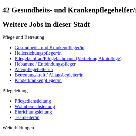
42 Gesundheits- und Krankenpflegehelfer/
Weitere Jobs in
dieser Stadt
Pflege und Betreuung
Gesundheits- und Krankenpfleger/in
Heilerziehungspfleger/in
Pflegefachfrau/Pflegefachmann (Vertiefung Akutpflege)
Hebamme / Entbindungspfleger
Altenpflegehelfer/in
Betreuungskraft / Alltagsbegleiter/in
Kinderkrankenpfleger/in
Pflegeleitung
Pflegedienstleitung
Wohnbereichsleitung
Einrichtungsleitung
Teamleiter/in
Weiterbildungen