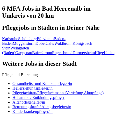
6 MFA
Jobs in
Bad Herrenalb
im
Umkreis von 20 km
Pflegejobs in
Städten
in Deiner Nähe
Karlsruhe
Schömberg
Pforzheim
Baden-
Baden
Muggensturm
Dobel
Calw
Waldbronn
Königsbach-
Stein
Weingarten
(Baden)
Gaggenau
Baiersbronn
Engelsbrand
Durmersheim
Hügelsheim
Weitere Jobs in
dieser Stadt
Pflege und Betreuung
Gesundheits- und Krankenpfleger/in
Heilerziehungspfleger/in
Pflegefachfrau/Pflegefachmann (Vertiefung Akutpflege)
Hebamme / Entbindungspfleger
Altenpflegehelfer/in
Betreuungskraft / Alltagsbegleiter/in
Kinderkrankenpfleger/in