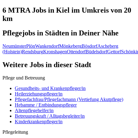
6 MTRA
Jobs in
Kiel
im Umkreis von 20
km
Pflegejobs in
Städten
in Deiner Nähe
Neumünster
Plön
Wankendorf
Mönkeberg
Bösdorf
Ascheberg
(Holstein)
Rendsburg
Kronshagen
Ottendorf
Büdelsdorf
Gettorf
Schönki
Weitere Jobs in
dieser Stadt
Pflege und Betreuung
Gesundheits- und Krankenpfleger/in
Heilerziehungspfleger/in
Pflegefachfrau/Pflegefachmann (Vertiefung Akutpflege)
Hebamme / Entbindungspfleger
Altenpflegehelfer/in
Betreuungskraft / Alltagsbegleiter/in
Kinderkrankenpfleger/in
Pflegeleitung