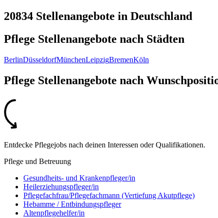
20834 Stellenangebote
in
Deutschland
Pflege Stellenangebote nach
Städten
Berlin
Düsseldorf
München
Leipzig
Bremen
Köln
Pflege Stellenangebote nach
Wunschpositi
Entdecke Pflegejobs nach deinen Interessen oder Qualifikationen.
Pflege und Betreuung
Gesundheits- und Krankenpfleger/in
Heilerziehungspfleger/in
Pflegefachfrau/Pflegefachmann (Vertiefung Akutpflege)
Hebamme / Entbindungspfleger
Altenpflegehelfer/in