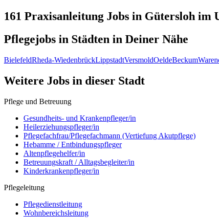
161 Praxisanleitung
Jobs in
Gütersloh
im U
Pflegejobs in
Städten
in Deiner Nähe
Bielefeld
Rheda-Wiedenbrück
Lippstadt
Versmold
Oelde
Beckum
Waren
Weitere Jobs in
dieser Stadt
Pflege und Betreuung
Gesundheits- und Krankenpfleger/in
Heilerziehungspfleger/in
Pflegefachfrau/Pflegefachmann (Vertiefung Akutpflege)
Hebamme / Entbindungspfleger
Altenpflegehelfer/in
Betreuungskraft / Alltagsbegleiter/in
Kinderkrankenpfleger/in
Pflegeleitung
Pflegedienstleitung
Wohnbereichsleitung