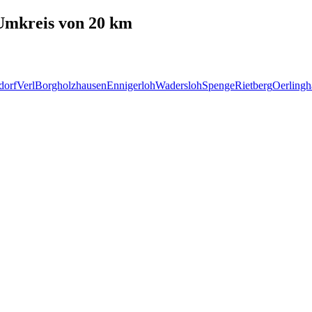
mkreis von 20 km
dorf
Verl
Borgholzhausen
Ennigerloh
Wadersloh
Spenge
Rietberg
Oerlingh