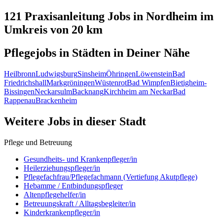
121 Praxisanleitung
Jobs in
Nordheim
im
Umkreis von 20 km
Pflegejobs in
Städten
in Deiner Nähe
Heilbronn
Ludwigsburg
Sinsheim
Öhringen
Löwenstein
Bad
Friedrichshall
Markgröningen
Wüstenrot
Bad Wimpfen
Bietigheim-
Bissingen
Neckarsulm
Backnang
Kirchheim am Neckar
Bad
Rappenau
Brackenheim
Weitere Jobs in
dieser Stadt
Pflege und Betreuung
Gesundheits- und Krankenpfleger/in
Heilerziehungspfleger/in
Pflegefachfrau/Pflegefachmann (Vertiefung Akutpflege)
Hebamme / Entbindungspfleger
Altenpflegehelfer/in
Betreuungskraft / Alltagsbegleiter/in
Kinderkrankenpfleger/in