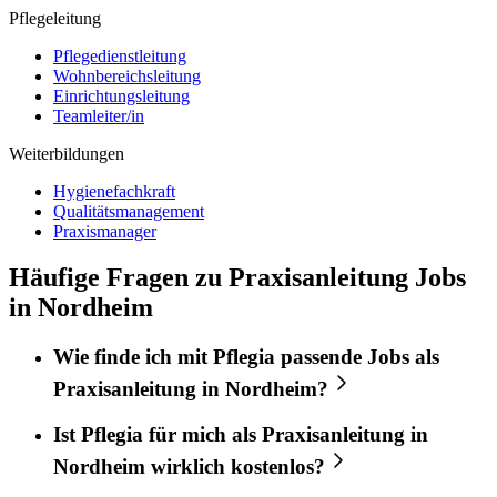
Pflegeleitung
Pflegedienstleitung
Wohnbereichsleitung
Einrichtungsleitung
Teamleiter/in
Weiterbildungen
Hygienefachkraft
Qualitätsmanagement
Praxismanager
Häufige Fragen zu Praxisanleitung Jobs
in Nordheim
Wie finde ich mit
Pflegia
passende Jobs als
Praxisanleitung
in
Nordheim
?
Ist
Pflegia
für mich als
Praxisanleitung
in
Nordheim
wirklich kostenlos?