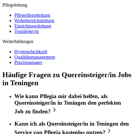
Pflegeleitung
Pflegedienstleitung
Wohnbereichsleitung
Einrichtungsleitung
Teamleiter/in
Weiterbildungen
Hygienefachkraft
Qualitätsmanagement
Praxismanager
Häufige Fragen zu Quereinsteiger/in Jobs
in Teningen
Wie kann
Pflegia
mir dabei helfen, als
Quereinsteiger/in
in
Teningen
den perfekten
Job
zu finden?
Kann ich als
Quereinsteiger/in
in
Teningen
den
Service von
Pflegia
kostenlos nutzen?