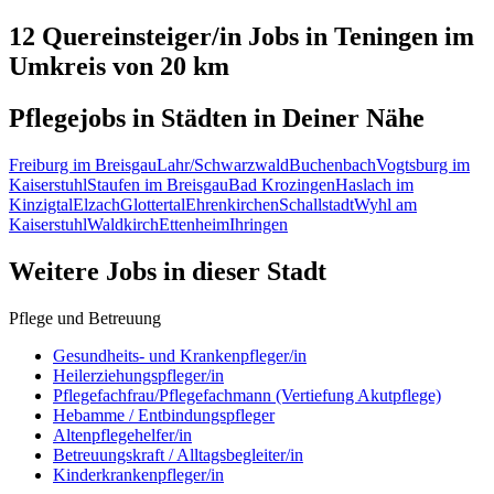
12 Quereinsteiger/in
Jobs in
Teningen
im
Umkreis von 20 km
Pflegejobs in
Städten
in Deiner Nähe
Freiburg im Breisgau
Lahr/Schwarzwald
Buchenbach
Vogtsburg im
Kaiserstuhl
Staufen im Breisgau
Bad Krozingen
Haslach im
Kinzigtal
Elzach
Glottertal
Ehrenkirchen
Schallstadt
Wyhl am
Kaiserstuhl
Waldkirch
Ettenheim
Ihringen
Weitere Jobs in
dieser Stadt
Pflege und Betreuung
Gesundheits- und Krankenpfleger/in
Heilerziehungspfleger/in
Pflegefachfrau/Pflegefachmann (Vertiefung Akutpflege)
Hebamme / Entbindungspfleger
Altenpflegehelfer/in
Betreuungskraft / Alltagsbegleiter/in
Kinderkrankenpfleger/in