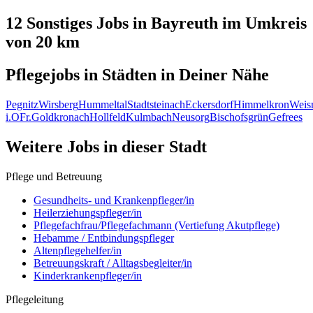
12 Sonstiges
Jobs in
Bayreuth
im Umkreis
von 20 km
Pflegejobs in
Städten
in Deiner Nähe
Pegnitz
Wirsberg
Hummeltal
Stadtsteinach
Eckersdorf
Himmelkron
Weis
i.OFr.
Goldkronach
Hollfeld
Kulmbach
Neusorg
Bischofsgrün
Gefrees
Weitere Jobs in
dieser Stadt
Pflege und Betreuung
Gesundheits- und Krankenpfleger/in
Heilerziehungspfleger/in
Pflegefachfrau/Pflegefachmann (Vertiefung Akutpflege)
Hebamme / Entbindungspfleger
Altenpflegehelfer/in
Betreuungskraft / Alltagsbegleiter/in
Kinderkrankenpfleger/in
Pflegeleitung