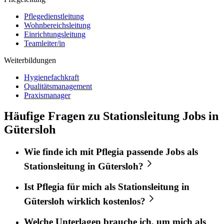
Pflegedienstleitung
Wohnbereichsleitung
Einrichtungsleitung
Teamleiter/in
Weiterbildungen
Hygienefachkraft
Qualitätsmanagement
Praxismanager
Häufige Fragen zu Stationsleitung Jobs in
Gütersloh
Wie finde ich mit
Pflegia
passende Jobs als
Stationsleitung
in
Gütersloh
?
Ist
Pflegia
für mich als
Stationsleitung
in
Gütersloh
wirklich kostenlos?
Welche Unterlagen brauche ich, um mich als