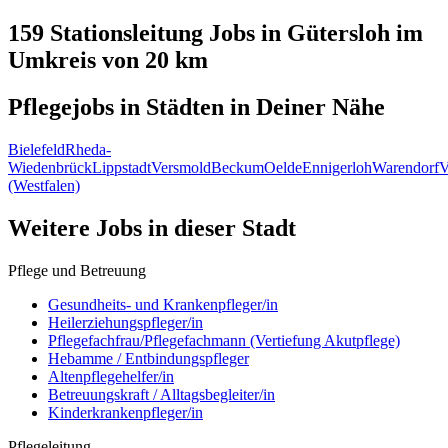
159 Stationsleitung
Jobs in
Gütersloh
im
Umkreis von 20 km
Pflegejobs in
Städten
in Deiner Nähe
Bielefeld
Rheda-
Wiedenbrück
Lippstadt
Versmold
Beckum
Oelde
Ennigerloh
Warendorf
V
(Westfalen)
Weitere Jobs in
dieser Stadt
Pflege und Betreuung
Gesundheits- und Krankenpfleger/in
Heilerziehungspfleger/in
Pflegefachfrau/Pflegefachmann (Vertiefung Akutpflege)
Hebamme / Entbindungspfleger
Altenpflegehelfer/in
Betreuungskraft / Alltagsbegleiter/in
Kinderkrankenpfleger/in
Pflegeleitung