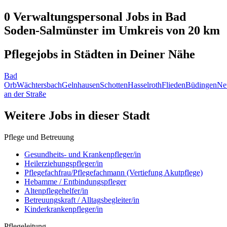
0 Verwaltungspersonal
Jobs in
Bad
Soden-Salmünster
im Umkreis von 20 km
Pflegejobs in
Städten
in Deiner Nähe
Bad
Orb
Wächtersbach
Gelnhausen
Schotten
Hasselroth
Flieden
Büdingen
Ne
an der Straße
Weitere Jobs in
dieser Stadt
Pflege und Betreuung
Gesundheits- und Krankenpfleger/in
Heilerziehungspfleger/in
Pflegefachfrau/Pflegefachmann (Vertiefung Akutpflege)
Hebamme / Entbindungspfleger
Altenpflegehelfer/in
Betreuungskraft / Alltagsbegleiter/in
Kinderkrankenpfleger/in
Pflegeleitung