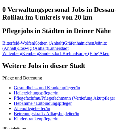
0 Verwaltungspersonal
Jobs in
Dessau-
Roßlau
im Umkreis von 20 km
Pflegejobs in
Städten
in Deiner Nähe
Bitterfeld-Wolfen
Köthen (Anhalt)
Gräfenhainichen
Jeßnitz
(Anhalt)
Coswig (Anhalt)
Lutherstadt
Wittenberg
Kemberg
Sandersdorf-Brehna
Barby (Elbe)
Aken
Weitere Jobs in
dieser Stadt
Pflege und Betreuung
Gesundheits- und Krankenpfleger/in
Heilerziehungspfleger/in
Pflegefachfrau/Pflegefachmann (Vertiefung Akutpflege)
Hebamme / Entbindungspfleger
Altenpflegehelfer/in
Betreuungskraft / Alltagsbegleiter/in
Kinderkrankenpfleger/in
Pflegeleitung