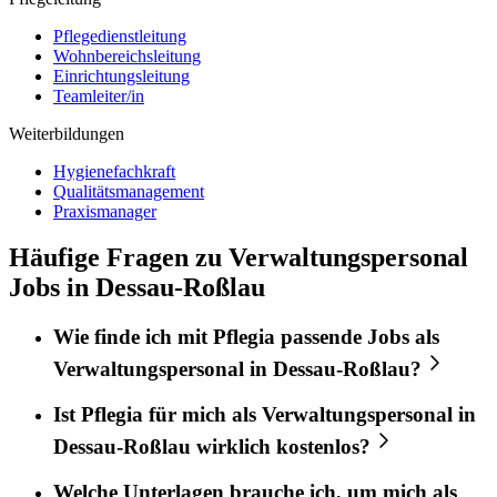
Pflegedienstleitung
Wohnbereichsleitung
Einrichtungsleitung
Teamleiter/in
Weiterbildungen
Hygienefachkraft
Qualitätsmanagement
Praxismanager
Häufige Fragen zu Verwaltungspersonal
Jobs in Dessau-Roßlau
Wie finde ich mit
Pflegia
passende Jobs als
Verwaltungspersonal
in
Dessau-Roßlau
?
Ist
Pflegia
für mich als
Verwaltungspersonal
in
Dessau-Roßlau
wirklich kostenlos?
Welche Unterlagen brauche ich, um mich als