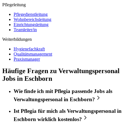
Pflegeleitung
Pflegedienstleitung
Wohnbereichsleitung
Einrichtungsleitung
Teamleiter/in
Weiterbildungen
Hygienefachkraft
Qualitätsmanagement
Praxismanager
Häufige Fragen zu Verwaltungspersonal
Jobs in Eschborn
Wie finde ich mit
Pflegia
passende Jobs als
Verwaltungspersonal
in
Eschborn
?
Ist
Pflegia
für mich als
Verwaltungspersonal
in
Eschborn
wirklich kostenlos?