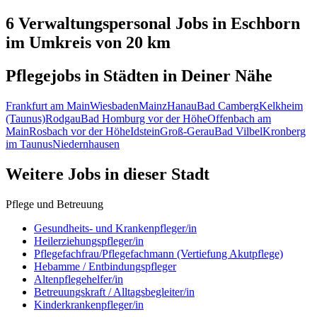
6 Verwaltungspersonal
Jobs in
Eschborn
im Umkreis von 20 km
Pflegejobs in
Städten
in Deiner Nähe
Frankfurt am Main
Wiesbaden
Mainz
Hanau
Bad Camberg
Kelkheim
(Taunus)
Rodgau
Bad Homburg vor der Höhe
Offenbach am
Main
Rosbach vor der Höhe
Idstein
Groß-Gerau
Bad Vilbel
Kronberg
im Taunus
Niedernhausen
Weitere Jobs in
dieser Stadt
Pflege und Betreuung
Gesundheits- und Krankenpfleger/in
Heilerziehungspfleger/in
Pflegefachfrau/Pflegefachmann (Vertiefung Akutpflege)
Hebamme / Entbindungspfleger
Altenpflegehelfer/in
Betreuungskraft / Alltagsbegleiter/in
Kinderkrankenpfleger/in