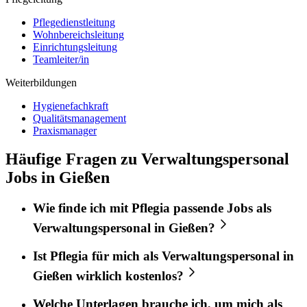
Pflegedienstleitung
Wohnbereichsleitung
Einrichtungsleitung
Teamleiter/in
Weiterbildungen
Hygienefachkraft
Qualitätsmanagement
Praxismanager
Häufige Fragen zu Verwaltungspersonal
Jobs in Gießen
Wie finde ich mit
Pflegia
passende Jobs als
Verwaltungspersonal
in
Gießen
?
Ist
Pflegia
für mich als
Verwaltungspersonal
in
Gießen
wirklich kostenlos?
Welche Unterlagen brauche ich, um mich als