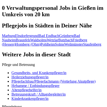
0 Verwaltungspersonal
Jobs in
Gießen
im
Umkreis von 20 km
Pflegejobs in
Städten
in Deiner Nähe
Marburg
Ebsdorfergrund
Bad Endbach
Grünberg
Bad
Nauheim
Braunfels
Waldsolms
Wetzlar
Butzbach
Friedberg
(Hessen)
Homberg (Ohm)
Pohlheim
Solms
Weilmünster
Staufenberg
Weitere Jobs in
dieser Stadt
Pflege und Betreuung
Gesundheits- und Krankenpfleger/in
Heilerziehungspfleger/in
Pflegefachfrau/Pflegefachmann (Vertiefung Akutpflege)
Hebamme / Entbindungspfleger
Altenpflegehelfer/in
Betreuungskraft / Alltagsbegleiter/in
Kinderkrankenpfleger/in
Pflegeleitung