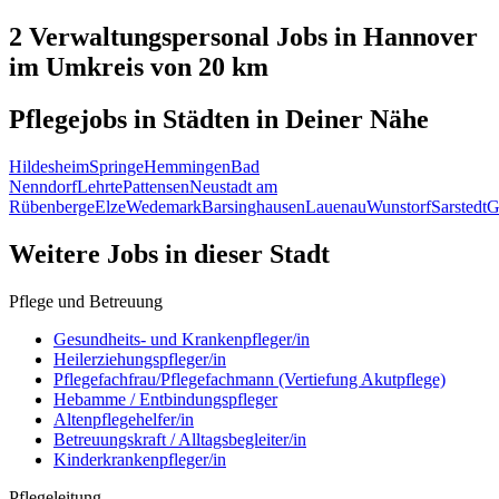
2 Verwaltungspersonal
Jobs in
Hannover
im Umkreis von 20 km
Pflegejobs in
Städten
in Deiner Nähe
Hildesheim
Springe
Hemmingen
Bad
Nenndorf
Lehrte
Pattensen
Neustadt am
Rübenberge
Elze
Wedemark
Barsinghausen
Lauenau
Wunstorf
Sarstedt
G
Weitere Jobs in
dieser Stadt
Pflege und Betreuung
Gesundheits- und Krankenpfleger/in
Heilerziehungspfleger/in
Pflegefachfrau/Pflegefachmann (Vertiefung Akutpflege)
Hebamme / Entbindungspfleger
Altenpflegehelfer/in
Betreuungskraft / Alltagsbegleiter/in
Kinderkrankenpfleger/in
Pflegeleitung