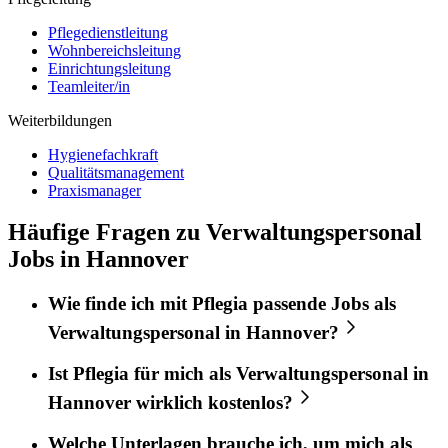
Pflegedienstleitung
Wohnbereichsleitung
Einrichtungsleitung
Teamleiter/in
Weiterbildungen
Hygienefachkraft
Qualitätsmanagement
Praxismanager
Häufige Fragen zu Verwaltungspersonal
Jobs in Hannover
Wie finde ich mit
Pflegia
passende Jobs als
Verwaltungspersonal
in
Hannover
?
Ist
Pflegia
für mich als
Verwaltungspersonal
in
Hannover
wirklich kostenlos?
Welche Unterlagen brauche ich, um mich als