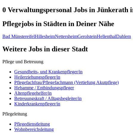
0 Verwaltungspersonal
Jobs in
Jünkerath
i
Pflegejobs in
Städten
in Deiner Nähe
Bad Münstereifel
Hillesheim
Nettersheim
Gerolstein
Hellenthal
Dahlem
Weitere Jobs in
dieser Stadt
Pflege und Betreuung
Gesundheits- und Krankenpfleger/in
Heilerziehungspfleger/in
Pflegefachfrau/Pflegefachmann (Vertiefung Akutpflege)
Hebamme / Entbindungspfleger
Altenpflegehelfer/in
Betreuungskraft / Alltagsbegleiter/in
Kinderkrankenpfleger/in
Pflegeleitung
Pflegedienstleitung
Wohnbereichsleitung