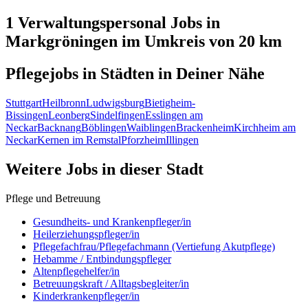
1 Verwaltungspersonal
Jobs in
Markgröningen
im Umkreis von 20 km
Pflegejobs in
Städten
in Deiner Nähe
Stuttgart
Heilbronn
Ludwigsburg
Bietigheim-
Bissingen
Leonberg
Sindelfingen
Esslingen am
Neckar
Backnang
Böblingen
Waiblingen
Brackenheim
Kirchheim am
Neckar
Kernen im Remstal
Pforzheim
Illingen
Weitere Jobs in
dieser Stadt
Pflege und Betreuung
Gesundheits- und Krankenpfleger/in
Heilerziehungspfleger/in
Pflegefachfrau/Pflegefachmann (Vertiefung Akutpflege)
Hebamme / Entbindungspfleger
Altenpflegehelfer/in
Betreuungskraft / Alltagsbegleiter/in
Kinderkrankenpfleger/in