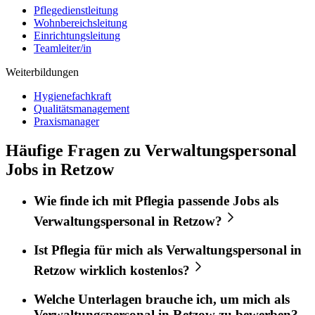
Pflegedienstleitung
Wohnbereichsleitung
Einrichtungsleitung
Teamleiter/in
Weiterbildungen
Hygienefachkraft
Qualitätsmanagement
Praxismanager
Häufige Fragen zu Verwaltungspersonal
Jobs in Retzow
Wie finde ich mit
Pflegia
passende Jobs als
Verwaltungspersonal
in
Retzow
?
Ist
Pflegia
für mich als
Verwaltungspersonal
in
Retzow
wirklich kostenlos?
Welche Unterlagen brauche ich, um mich als
Verwaltungspersonal
in
Retzow
zu bewerben?