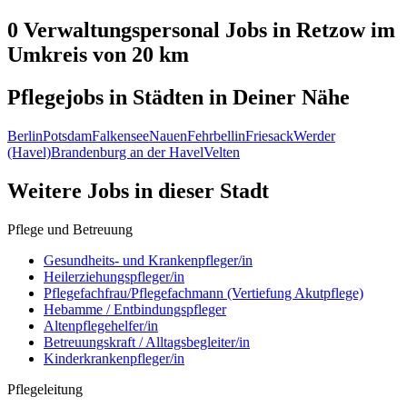
0 Verwaltungspersonal
Jobs in
Retzow
im
Umkreis von 20 km
Pflegejobs in
Städten
in Deiner Nähe
Berlin
Potsdam
Falkensee
Nauen
Fehrbellin
Friesack
Werder
(Havel)
Brandenburg an der Havel
Velten
Weitere Jobs in
dieser Stadt
Pflege und Betreuung
Gesundheits- und Krankenpfleger/in
Heilerziehungspfleger/in
Pflegefachfrau/Pflegefachmann (Vertiefung Akutpflege)
Hebamme / Entbindungspfleger
Altenpflegehelfer/in
Betreuungskraft / Alltagsbegleiter/in
Kinderkrankenpfleger/in
Pflegeleitung