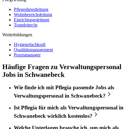
Pflegedienstleitung
Wohnbereichsleitung
Einrichtungsleitung
Teamleiter/in
Weiterbildungen
Hygienefachkraft
Qualitätsmanagement
Praxismanager
Häufige Fragen zu Verwaltungspersonal
Jobs in Schwanebeck
Wie finde ich mit
Pflegia
passende Jobs als
Verwaltungspersonal
in
Schwanebeck
?
Ist
Pflegia
für mich als
Verwaltungspersonal
in
Schwanebeck
wirklich kostenlos?
Welche Unterlagen brauche ich, um mich als