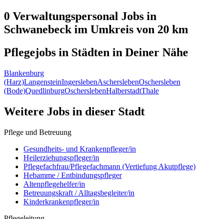
0 Verwaltungspersonal
Jobs in
Schwanebeck
im Umkreis von 20 km
Pflegejobs in
Städten
in Deiner Nähe
Blankenburg
(Harz)
Langenstein
Ingersleben
Aschersleben
Oschersleben
(Bode)
Quedlinburg
Oschersleben
Halberstadt
Thale
Weitere Jobs in
dieser Stadt
Pflege und Betreuung
Gesundheits- und Krankenpfleger/in
Heilerziehungspfleger/in
Pflegefachfrau/Pflegefachmann (Vertiefung Akutpflege)
Hebamme / Entbindungspfleger
Altenpflegehelfer/in
Betreuungskraft / Alltagsbegleiter/in
Kinderkrankenpfleger/in
Pflegeleitung