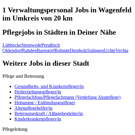
1 Verwaltungspersonal
Jobs in
Wagenfeld
im Umkreis von 20 km
Pflegejobs in
Städten
in Deiner Nähe
Lübbecke
Stemwede
Preußisch
Oldendorf
Rahden
Barnstorf
Bohmte
Diepholz
Sulingen
Uchte
Vechta
Weitere Jobs in
dieser Stadt
Pflege und Betreuung
Gesundheits- und Krankenpfleger/in
Heilerziehungspfleger/in
Pflegefachfrau/Pflegefachmann (Vertiefung Akutpflege)
Hebamme / Entbindungspfleger
Altenpflegehelfer/in
Betreuungskraft / Alltagsbegleiter/in
Kinderkrankenpfleger/in
Pflegeleitung