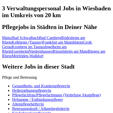
3 Verwaltungspersonal
Jobs in
Wiesbaden
im Umkreis von 20 km
Pflegejobs in
Städten
in Deiner Nähe
Mainz
Bad Schwalbach
Bad Camberg
Rüdesheim am
Rhein
Kelkheim (Taunus)
Frankfurt am Main
Idstein
Groß-
Gerau
Kronberg im Taunus
Ingelheim am
Rhein
Essenheim
Niedernhausen
Rüsselsheim am Main
Bingen am
Rhein
Mörfelden-Walldorf
Weitere Jobs in
dieser Stadt
Pflege und Betreuung
Gesundheits- und Krankenpfleger/in
Heilerziehungspfleger/in
Pflegefachfrau/Pflegefachmann (Vertiefung Akutpflege)
Hebamme / Entbindungspfleger
Altenpflegehelfer/in
Betreuungskraft / Alltagsbegleiter/in