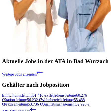
Aktuelle Jobs in der ATA in Bad Wurzach
Weitere Jobs anzeigen
Gehälter nach Jobposition
Einrichtungsleitung
61.416
€
Pflegedienstleitung
60.276
€
Stationsleitung
56.232
€
Wohnbereichsleitung
55.488
€
Praxisanleitung
53.736
€
Qualitätsmanagement
52.920
€