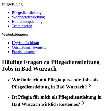
Pflegeleitung
Pflegedienstleitung
Wohnbereichsleitung
Einrichtungsleitung
Teamleiter/in
Weiterbildungen
Hygienefachkraft
Qualitätsmanagement
Praxismanager
Häufige Fragen zu Pflegedienstleitung
Jobs in Bad Wurzach
Wie finde ich mit
Pflegia
passende Jobs als
Pflegedienstleitung
in
Bad Wurzach
?
Ist
Pflegia
für mich als
Pflegedienstleitung
in
Bad Wurzach
wirklich kostenlos?