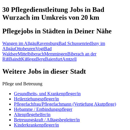
30 Pflegedienstleitung
Jobs in
Bad
Wurzach
im Umkreis von 20 km
Pflegejobs in
Städten
in Deiner Nähe
Wangen im Allgäu
Ravensburg
Bad Schussenried
Isny im
Allgäu
Ottobeuren
Vogt
Bad
Waldsee
Mittelbiberach
Memmingen
Biberach an der
Riß
Baindt
Kißlegg
Berg
Baienfurt
Amtzell
Weitere Jobs in
dieser Stadt
Pflege und Betreuung
Gesundheits- und Krankenpfleger/in
Heilerziehungspfleger/in
Pflegefachfrau/Pflegefachmann (Vertiefung Akutpflege)
Hebamme / Entbindungspfleger
Altenpflegehelfer/in
Betreuungskraft / Alltagsbegleiter/in
Kinderkrankenpfleger/in