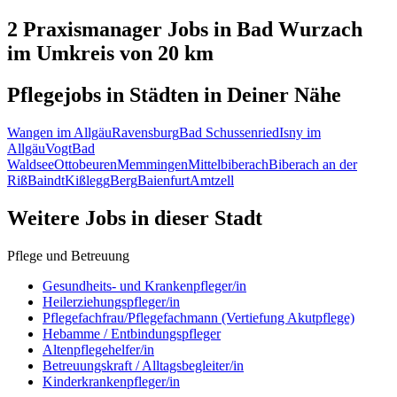
2 Praxismanager
Jobs in
Bad Wurzach
im Umkreis von 20 km
Pflegejobs in
Städten
in Deiner Nähe
Wangen im Allgäu
Ravensburg
Bad Schussenried
Isny im
Allgäu
Vogt
Bad
Waldsee
Ottobeuren
Memmingen
Mittelbiberach
Biberach an der
Riß
Baindt
Kißlegg
Berg
Baienfurt
Amtzell
Weitere Jobs in
dieser Stadt
Pflege und Betreuung
Gesundheits- und Krankenpfleger/in
Heilerziehungspfleger/in
Pflegefachfrau/Pflegefachmann (Vertiefung Akutpflege)
Hebamme / Entbindungspfleger
Altenpflegehelfer/in
Betreuungskraft / Alltagsbegleiter/in
Kinderkrankenpfleger/in