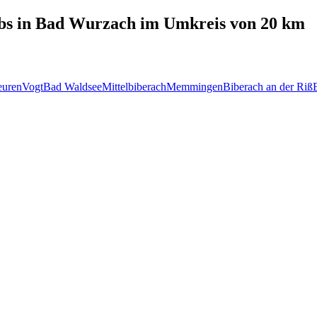
bs in
Bad Wurzach
im Umkreis von 20 km
euren
Vogt
Bad Waldsee
Mittelbiberach
Memmingen
Biberach an der Riß