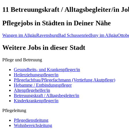
11 Betreuungskraft / Alltagsbegleiter/in
Jo
Pflegejobs in
Städten
in Deiner Nähe
Wangen im Allgäu
Ravensburg
Bad Schussenried
Isny im Allgäu
Ottob
Weitere Jobs in
dieser Stadt
Pflege und Betreuung
Gesundheits- und Krankenpfleger/in
Heilerziehungspfleger/in
Pflegefachfrau/Pflegefachmann (Vertiefung Akutpflege)
Hebamme / Entbindungspfleger
Altenpflegehelfer/in
Betreuungskraft / Alltagsbegleiter/in
Kinderkrankenpfleger/in
Pflegeleitung
Pflegedienstleitung
Wohnbereichsleitung