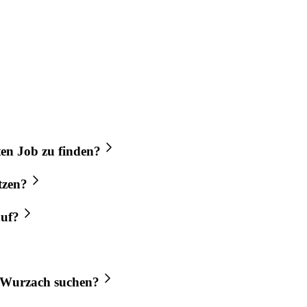
ten
Job
zu finden?
tzen?
auf?
 Wurzach
suchen?