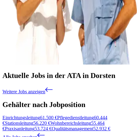
Aktuelle Jobs in der ATA in Dorsten
Weitere Jobs anzeigen
Gehälter nach Jobposition
Einrichtungsleitung
61.500
€
Pflegedienstleitung
60.444
€
Stationsleitung
56.220
€
Wohnbereichsleitung
55.464
€
Praxisanleitung
53.724
€
Qualitätsmanagement
52.932
€