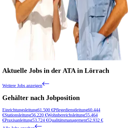
Aktuelle Jobs in der ATA in Lörrach
Weitere Jobs anzeigen
Gehälter nach Jobposition
Einrichtungsleitung
61.500
€
Pflegedienstleitung
60.444
€
Stationsleitung
56.220
€
Wohnbereichsleitung
55.464
€
Praxisanleitung
53.724
€
Qualitätsmanagement
52.932
€