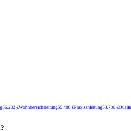
ng
56.232
€
Wohnbereichsleitung
55.488
€
Praxisanleitung
53.736
€
Quali
t?