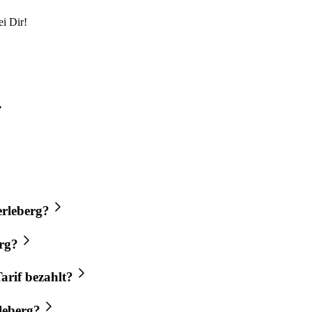
i Dir!
erleberg?
erg?
arif bezahlt?
rleberg?