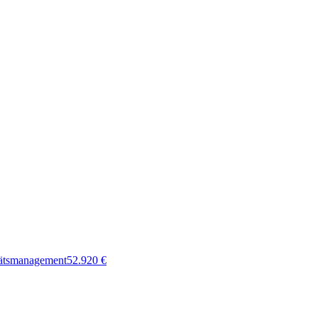
tätsmanagement
52.920
€