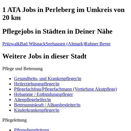
1 ATA
Jobs in
Perleberg
im Umkreis von
20 km
Pflegejobs in
Städten
in Deiner Nähe
Pritzwalk
Bad Wilsnack
Seehausen (Altmark)
Ruhner Berge
Weitere Jobs in
dieser Stadt
Pflege und Betreuung
Gesundheits- und Krankenpfleger/in
Heilerziehungspfleger/in
Pflegefachfrau/Pflegefachmann (Vertiefung Akutpflege)
Hebamme / Entbindungspfleger
Altenpflegehelfer/in
Betreuungskraft / Alltagsbegleiter/in
Kinderkrankenpfleger/in
Pflegeleitung
Pflegedienstleitung