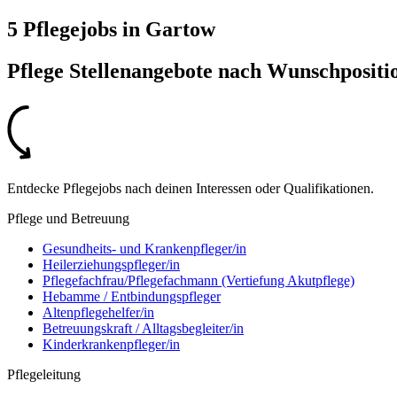
5 Pflegejobs
in
Gartow
Pflege Stellenangebote nach
Wunschpositi
Entdecke Pflegejobs nach deinen Interessen oder Qualifikationen.
Pflege und Betreuung
Gesundheits- und Krankenpfleger/in
Heilerziehungspfleger/in
Pflegefachfrau/Pflegefachmann (Vertiefung Akutpflege)
Hebamme / Entbindungspfleger
Altenpflegehelfer/in
Betreuungskraft / Alltagsbegleiter/in
Kinderkrankenpfleger/in
Pflegeleitung