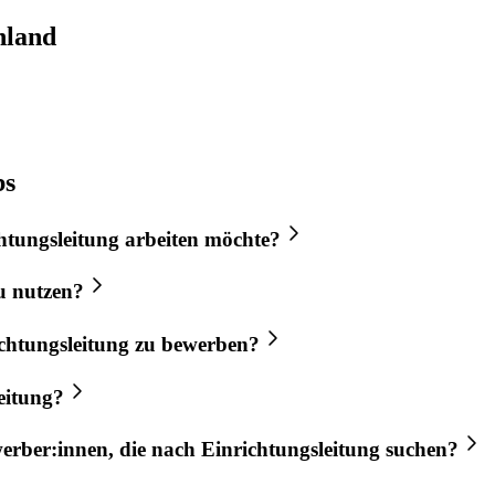
hland
bs
htungsleitung
arbeiten möchte?
u nutzen?
chtungsleitung
zu bewerben?
eitung
?
werber:innen, die nach
Einrichtungsleitung
suchen?