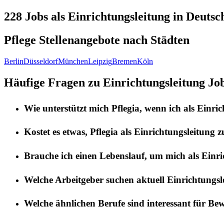
228
Jobs als Einrichtungsleitung in
Deutsc
Pflege Stellenangebote nach
Städten
Berlin
Düsseldorf
München
Leipzig
Bremen
Köln
Häufige Fragen zu Einrichtungsleitung Jo
Wie unterstützt mich
Pflegia
, wenn ich als
Einric
Kostet es etwas,
Pflegia
als
Einrichtungsleitung
z
Brauche ich einen Lebenslauf, um mich als
Einri
Welche Arbeitgeber suchen aktuell
Einrichtungsl
Welche ähnlichen Berufe sind interessant für Be