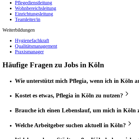
Pflegedienstleitung
Wohnbereichsleitung
Einrichtungsleitung
Teamleiter/in
Weiterbildungen
Hygienefachkraft
Qualitätsmanagement
Praxismanager
Häufige Fragen zu Jobs in Köln
Wie unterstützt mich
Pflegia
, wenn ich in
Köln
ar
Kostet es etwas,
Pflegia
in
Köln
zu nutzen?
Brauche ich einen Lebenslauf, um mich in
Köln
z
Welche Arbeitgeber suchen aktuell in
Köln
?