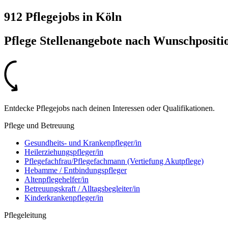
912 Pflegejobs
in
Köln
Pflege Stellenangebote nach
Wunschpositi
Entdecke Pflegejobs nach deinen Interessen oder Qualifikationen.
Pflege und Betreuung
Gesundheits- und Krankenpfleger/in
Heilerziehungspfleger/in
Pflegefachfrau/Pflegefachmann (Vertiefung Akutpflege)
Hebamme / Entbindungspfleger
Altenpflegehelfer/in
Betreuungskraft / Alltagsbegleiter/in
Kinderkrankenpfleger/in
Pflegeleitung