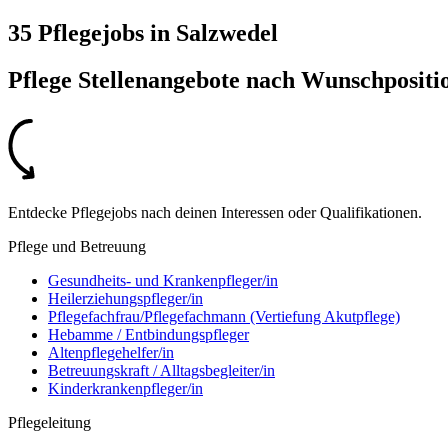
35 Pflegejobs
in
Salzwedel
Pflege Stellenangebote nach
Wunschpositi
Entdecke Pflegejobs nach deinen Interessen oder Qualifikationen.
Pflege und Betreuung
Gesundheits- und Krankenpfleger/in
Heilerziehungspfleger/in
Pflegefachfrau/Pflegefachmann (Vertiefung Akutpflege)
Hebamme / Entbindungspfleger
Altenpflegehelfer/in
Betreuungskraft / Alltagsbegleiter/in
Kinderkrankenpfleger/in
Pflegeleitung