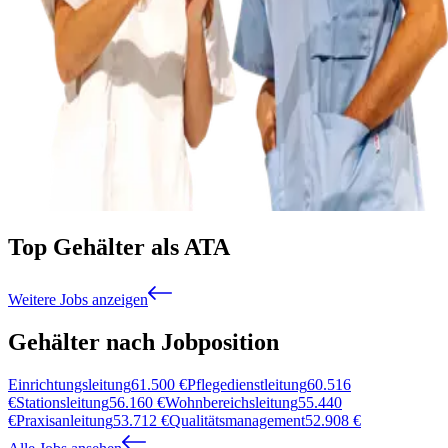
Top Gehälter als ATA
Weitere Jobs anzeigen
Gehälter nach Jobposition
Einrichtungsleitung
61.500
€
Pflegedienstleitung
60.516
€
Stationsleitung
56.160
€
Wohnbereichsleitung
55.440
€
Praxisanleitung
53.712
€
Qualitätsmanagement
52.908
€