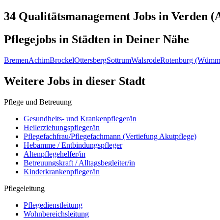
34 Qualitätsmanagement
Jobs in
Verden (A
Pflegejobs in
Städten
in Deiner Nähe
Bremen
Achim
Brockel
Ottersberg
Sottrum
Walsrode
Rotenburg (Wümm
Weitere Jobs in
dieser Stadt
Pflege und Betreuung
Gesundheits- und Krankenpfleger/in
Heilerziehungspfleger/in
Pflegefachfrau/Pflegefachmann (Vertiefung Akutpflege)
Hebamme / Entbindungspfleger
Altenpflegehelfer/in
Betreuungskraft / Alltagsbegleiter/in
Kinderkrankenpfleger/in
Pflegeleitung
Pflegedienstleitung
Wohnbereichsleitung