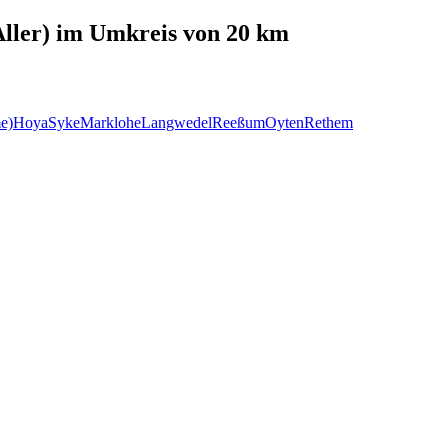
ller)
im Umkreis von 20 km
e)
Hoya
Syke
Marklohe
Langwedel
Reeßum
Oyten
Rethem