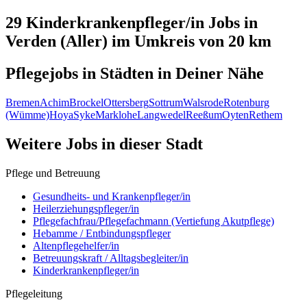
29 Kinderkrankenpfleger/in
Jobs in
Verden (Aller)
im Umkreis von 20 km
Pflegejobs in
Städten
in Deiner Nähe
Bremen
Achim
Brockel
Ottersberg
Sottrum
Walsrode
Rotenburg
(Wümme)
Hoya
Syke
Marklohe
Langwedel
Reeßum
Oyten
Rethem
Weitere Jobs in
dieser Stadt
Pflege und Betreuung
Gesundheits- und Krankenpfleger/in
Heilerziehungspfleger/in
Pflegefachfrau/Pflegefachmann (Vertiefung Akutpflege)
Hebamme / Entbindungspfleger
Altenpflegehelfer/in
Betreuungskraft / Alltagsbegleiter/in
Kinderkrankenpfleger/in
Pflegeleitung