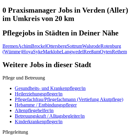
0 Praxismanager
Jobs in
Verden (Aller)
im Umkreis von 20 km
Pflegejobs in
Städten
in Deiner Nähe
Bremen
Achim
Brockel
Ottersberg
Sottrum
Walsrode
Rotenburg
(Wümme)
Hoya
Syke
Marklohe
Langwedel
Reeßum
Oyten
Rethem
Weitere Jobs in
dieser Stadt
Pflege und Betreuung
Gesundheits- und Krankenpfleger/in
Heilerziehungspfleger/in
Pflegefachfrau/Pflegefachmann (Vertiefung Akutpflege)
Hebamme / Entbindungspfleger
Altenpflegehelfer/in
Betreuungskraft / Alltagsbegleiter/in
Kinderkrankenpfleger/in
Pflegeleitung