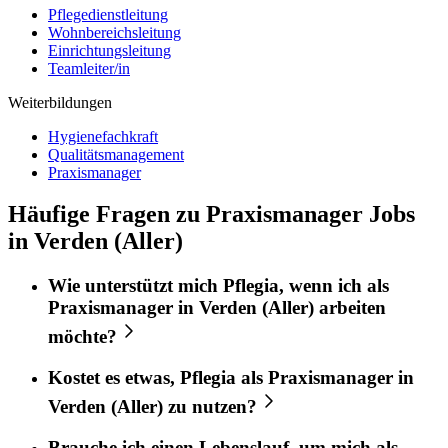
Pflegedienstleitung
Wohnbereichsleitung
Einrichtungsleitung
Teamleiter/in
Weiterbildungen
Hygienefachkraft
Qualitätsmanagement
Praxismanager
Häufige Fragen zu Praxismanager Jobs
in Verden (Aller)
Wie unterstützt mich
Pflegia
, wenn ich als
Praxismanager
in
Verden (Aller)
arbeiten
möchte?
Kostet es etwas,
Pflegia
als
Praxismanager
in
Verden (Aller)
zu nutzen?
Brauche ich einen Lebenslauf, um mich als