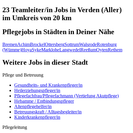
23 Teamleiter/in
Jobs in
Verden (Aller)
im Umkreis von 20 km
Pflegejobs in
Städten
in Deiner Nähe
Bremen
Achim
Brockel
Ottersberg
Sottrum
Walsrode
Rotenburg
(Wümme)
Hoya
Syke
Marklohe
Langwedel
Reeßum
Oyten
Rethem
Weitere Jobs in
dieser Stadt
Pflege und Betreuung
Gesundheits- und Krankenpfleger/in
Heilerziehungspfleger/in
Pflegefachfrau/Pflegefachmann (Vertiefung Akutpflege)
Hebamme / Entbindungspfleger
Altenpflegehelfer/in
Betreuungskraft / Alltagsbegleiter/in
Kinderkrankenpfleger/in
Pflegeleitung