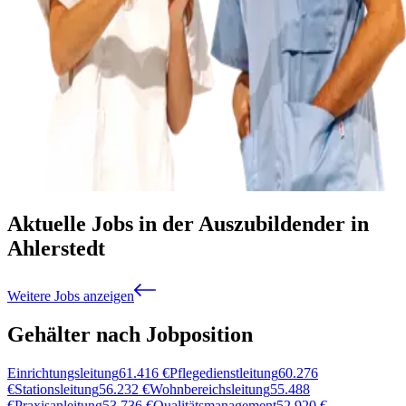
Aktuelle Jobs in der Auszubildender in
Ahlerstedt
Weitere Jobs anzeigen
Gehälter nach Jobposition
Einrichtungsleitung
61.416
€
Pflegedienstleitung
60.276
€
Stationsleitung
56.232
€
Wohnbereichsleitung
55.488
€
Praxisanleitung
53.736
€
Qualitätsmanagement
52.920
€